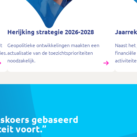
Herijking strategie 2026-2028
Jaarre
t
Geopolitieke ontwikkelingen maakten een
Naast het
ies.
actualisatie van de toezichtsprioriteiten
financiël
noodzakelijk.
activiteit
tskoers gebaseerd
teit voort.