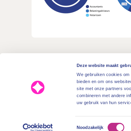
Deze website maakt gebru
BFT houdt – ten aanzien van d
We gebruiken cookies om c
naleving van de wet- en rege
bieden en om ons websitev
beroepsgroepen en de integri
site met onze partners vo
combineren met andere inf
BFT
uw gebruik van hun servic
Notaris en gerechtsdeurwaarder
Nieuw
Wwft-plichtige
Meldi
Toestemmingsselectie
Over BFT
Noodzakelijk
Digin