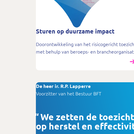
Sturen op duurzame impact
Doorontwikkeling van het risicogericht toezich
met behulp van beroeps- en brancheorganisat
De heer ir. R.P. Lapperre
Voorzitter van het Bestuur BFT
We zetten de toezich
op herstel en effectivi