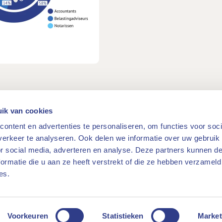
ik van cookies
e onder zijn toezicht staande beroepsbeoefenaren – vanuit zijn 
ontent en advertenties te personaliseren, om functies voor soci
lgeving. Daarmee draagt BFT bij aan de rechtszekerheid, het m
erkeer te analyseren. Ook delen we informatie over uw gebruik
teit van het financieel-economisch stelsel in Nederland. Lees
or social media, adverteren en analyse. Deze partners kunnen 
ormatie die u aan ze heeft verstrekt of die ze hebben verzameld
es.
s
ng doen
Voorkeuren
Statistieken
Market