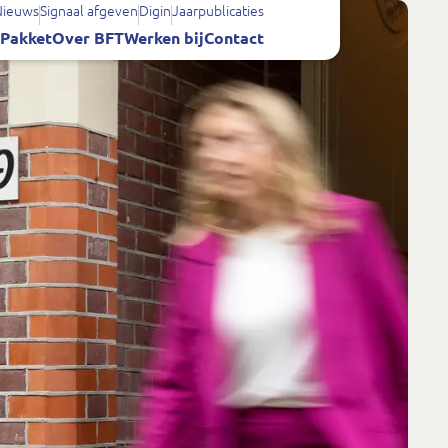
Nieuws
Signaal afgeven
Digin
Jaarpublicaties
Pakket
Over BFT
Werken bij
Contact