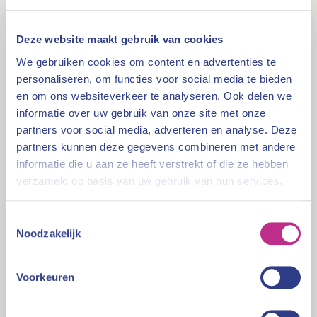
risicoanalyses uit te voeren maken we gebruik van
verschillende bronnen. Zo moeten notarissen en
Deze website maakt gebruik van cookies
gerechtsdeurwaarders periodiek informatie aanleveren
over hun bedrijfsvoering. Vanuit verschillende
We gebruiken cookies om content en advertenties te
ketenpartners ontvangen we voorts signalen.
personaliseren, om functies voor social media te bieden
en om ons websiteverkeer te analyseren. Ook delen we
Gerechtsdeurwaarders
informatie over uw gebruik van onze site met onze
partners voor social media, adverteren en analyse. Deze
De werkwijze bij de gerechtsdeurwaarders is
partners kunnen deze gegevens combineren met andere
vergelijkbaar met die bij de de notarissen. Ook hier
informatie die u aan ze heeft verstrekt of die ze hebben
wordt bezien waar de grootste risico's zich voordoen.
verzameld op basis van uw gebruik van hun services.
Mede gebaseerd op signalen van ketenpartners en
informatie die door de gerechtsdeurwaarders wordt
Toestemmingsselectie
aangeleverd. Signalen die worden ontvangen worden
Noodzakelijk
beoordeeld om te kijken of bijvoorbeeld een onderzoek
wenselijk is.
Voorkeuren
Wwft-plichtigen
BFT is toezichthouder op de naleving van de Wet ter