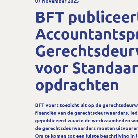
07 November 2025
BFT publiceer
Accountantsp
Gerechtsdeur
voor Standaar
opdrachten
BFT voert toezicht uit op de gerechtsdeurwa
financiën van de gerechtsdeurwaarders. Ied
gepubliceerd waarin de werkzaamheden wor
de gerechtsdeurwaarders moeten uitvoeren
Om te komen tot een juiste beschrijving in 