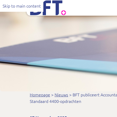
Bureau Financieel Toezicht
Toezicht door BFT
Wat we doen
Toezicht doo
In
A
Skip to main content
Homepage
Nieuws
BFT publiceert Account
Standaard 4400-opdrachten