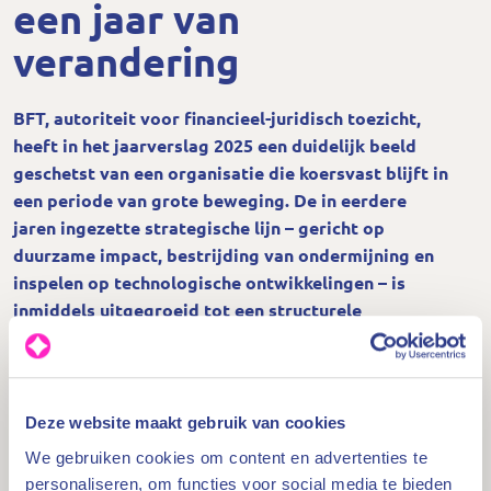
een jaar van
verandering
BFT, autoriteit voor financieel-juridisch toezicht,
heeft in het jaarverslag 2025 een duidelijk beeld
geschetst van een organisatie die koersvast blijft in
een periode van grote beweging. De in eerdere
jaren ingezette strategische lijn – gericht op
duurzame impact, bestrijding van ondermijning en
inspelen op technologische ontwikkelingen – is
inmiddels uitgegroeid tot een structurele
werkwijze. Daarbij verschuift de nadruk steeds
sterker naar het stimuleren van normconform
gedrag en het vergroten van maatschappelijke
impact. Digitale innovaties, zoals datagedreven
Deze website maakt gebruik van cookies
toezicht, blijven daarbij een belangrijk
We gebruiken cookies om content en advertenties te
aandachtspunt.
personaliseren, om functies voor social media te bieden