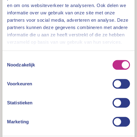
Herijkte strategie 2026–2028
en om ons websiteverkeer te analyseren. Ook delen we
Vooruitkijkend heeft BFT zijn strategie voor de periode
informatie over uw gebruik van onze site met onze
2026–2028 aangescherpt. Nationale en internationale
partners voor social media, adverteren en analyse. Deze
ontwikkelingen maakten een actualisatie van de
partners kunnen deze gegevens combineren met andere
toezichtprioriteiten noodzakelijk. De nieuwe
informatie die u aan ze heeft verstrekt of die ze hebben
speerpunten richten zich op:
verzameld op basis van uw gebruik van hun services.
• aanpakken van ondermijning;
• inspelen op geopolitieke ontwikkelingen;
Toestemmingsselectie
Noodzakelijk
• en het vergroten van rechtszekerheid,
toegankelijkheid tot het recht en sociale betrokkenheid.
Voorkeuren
Deze herijking moet ervoor zorgen dat het toezicht
aansluit bij een snel veranderende omgeving
Statistieken
en maatschappelijke verwachtingen.
Aanbevelingen ZBO-evaluatie voortvarend
Marketing
opgepakt
Het jaarverslag laat zien dat BFT de aanbevelingen uit