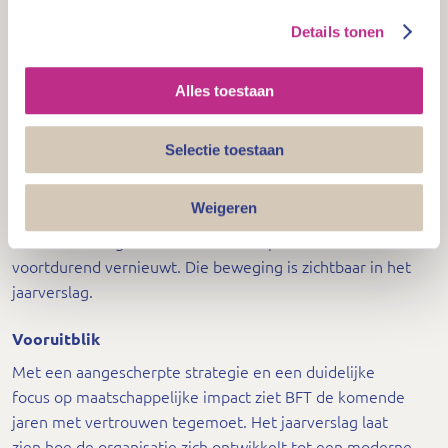
de ZBO-evaluatie van 2024 met ambitie heeft
Details tonen
opgepakt. Lopende trajecten – waaronder Toezicht in
Beweging, Optimalisatie Financieel Toezicht, de
voorbereidingen op het Europese AML-pakket en de
Alles toestaan
invoering van nieuwe sanctiewetgeving – zijn verder
uitgewerkt. Hierdoor kon BFT in 2025 sterker inzetten
Selectie toestaan
op preventief toezicht. Formele handhaving blijft daarbij
een belangrijk instrument: terughoudend waar
Weigeren
mogelijk, doortastend waar nodig. Tegelijkertijd vraagt
de samenleving om een toezichtaanpak die zich
voortdurend vernieuwt. Die beweging is zichtbaar in het
jaarverslag.
Vooruitblik
Met een aangescherpte strategie en een duidelijke
focus op maatschappelijke impact ziet BFT de komende
jaren met vertrouwen tegemoet. Het jaarverslag laat
zien hoe de organisatie zich ontwikkelt tot een moderne