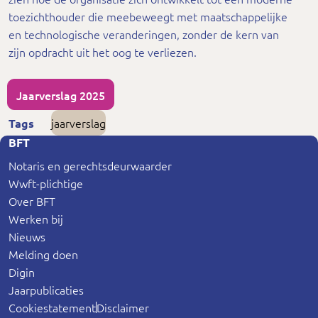
toezichthouder die meebeweegt met maatschappelijke
en technologische veranderingen, zonder de kern van
zijn opdracht uit het oog te verliezen.
Jaarverslag 2025
jaarverslag
Tags
BFT
Notaris en gerechtsdeurwaarder
Wwft-plichtige
Over BFT
Werken bij
Nieuws
Melding doen
Digin
Jaarpublicaties
Cookiestatement
Disclaimer