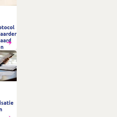
otocol
aarders
daard
en
isatie
n