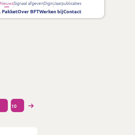
Nieuws
Signaal afgeven
Digin
Jaarpublicaties
 Pakket
Over BFT
Werken bij
Contact
10