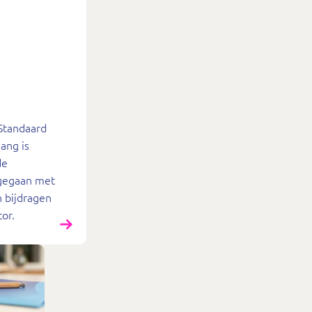
Standaard
ang is
de
 gegaan met
n bijdragen
or.