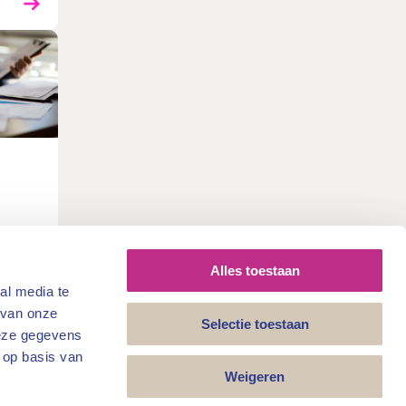
n
aarders
Alles toestaan
al media te
 van onze
Selectie toestaan
deze gegevens
10
 op basis van
Cookiestatement
Disclaimer
Weigeren
Telefoon: 030 – 251 69 84