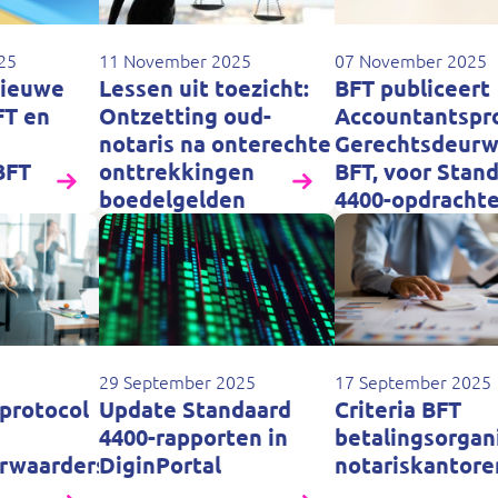
25
11 November 2025
07 November 2025
nieuwe
Lessen uit toezicht:
BFT publiceert
FT en
Ontzetting oud-
Accountantspr
notaris na onterechte
Gerechtsdeurw
BFT
onttrekkingen
BFT, voor Stan
boedelgelden
4400-opdracht
29 September 2025
17 September 2025
protocol
Update Standaard
Criteria BFT
4400-rapporten in
betalingsorgan
rwaarders
DiginPortal
notariskantore