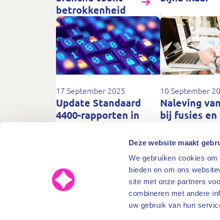
betrokkenheid
17 September 2025
10 September 2
Update Standaard
Naleving va
4400-rapporten in
bij fusies en
DiginPortal
overnames
Deze website maakt gebru
We gebruiken cookies om c
bieden en om ons websitev
site met onze partners vo
combineren met andere inf
BFT
uw gebruik van hun servic