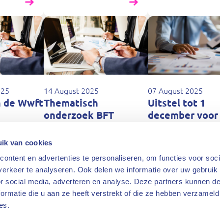
025
14 August 2025
07 August 2025
n de Wwft
Thematisch
Uitstel tot 1
onderzoek BFT
december voor
versterkt kwaliteit
accountants va
rapportages
gerechtsdeurw
ik van cookies
gerechtsdeurwaarders
ontent en advertenties te personaliseren, om functies voor soci
erkeer te analyseren. Ook delen we informatie over uw gebruik
or social media, adverteren en analyse. Deze partners kunnen 
1
2
3
4
5
6
7
8
9
ormatie die u aan ze heeft verstrekt of die ze hebben verzameld
es.