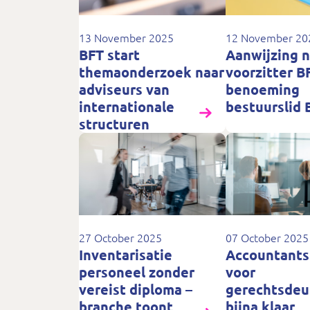
13 November 2025
12 November 20
BFT start
Aanwijzing 
themaonderzoek naar
voorzitter B
adviseurs van
benoeming
internationale
bestuurslid 
structuren
27 October 2025
07 October 2025
Inventarisatie
Accountants
personeel zonder
voor
vereist diploma –
gerechtsdeu
branche toont
bijna klaar