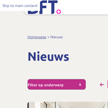
Bureau Financieel Toezicht
Toezicht door BFT
Wat we doen
Toezicht doo
In
A
Skip to main content
Homepage
Nieuws
Nieuws